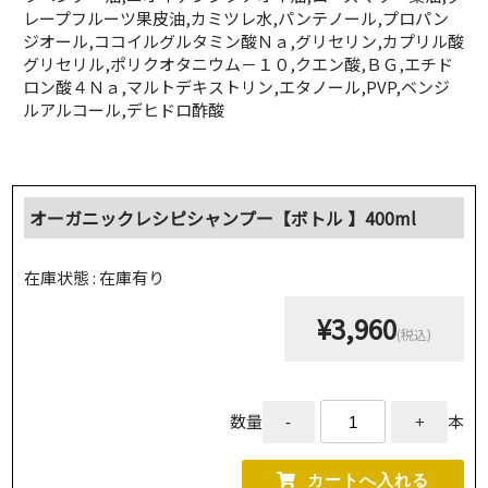
レープフルーツ果皮油,カミツレ水,パンテノール,プロパン
ジオール,ココイルグルタミン酸Ｎａ,グリセリン,カプリル酸
グリセリル,ポリクオタニウム－１０,クエン酸,ＢＧ,エチド
ロン酸４Ｎａ,マルトデキストリン,エタノール,PVP,ベンジ
ルアルコール,デヒドロ酢酸
オーガニックレシピシャンプー【ボトル 】400ml
在庫状態 : 在庫有り
¥3,960
(税込)
数量
本