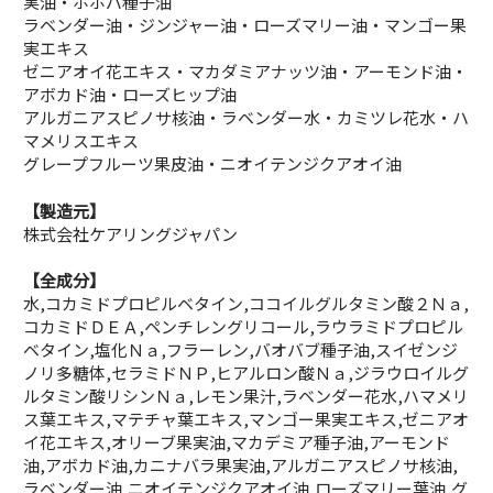
実油・ホホバ種子油
ラベンダー油・ジンジャー油・ローズマリー油・マンゴー果
実エキス
ゼニアオイ花エキス・マカダミアナッツ油・アーモンド油・
アボカド油・ローズヒップ油
アルガニアスピノサ核油・ラベンダー水・カミツレ花水・ハ
マメリスエキス
グレープフルーツ果皮油・ニオイテンジクアオイ油
【製造元】
株式会社ケアリングジャパン
【全成分】
水,コカミドプロピルベタイン,ココイルグルタミン酸２Ｎａ,
コカミドＤＥＡ,ペンチレングリコール,ラウラミドプロピル
ベタイン,塩化Ｎａ,フラーレン,バオバブ種子油,スイゼンジ
ノリ多糖体,セラミドＮＰ,ヒアルロン酸Ｎａ,ジラウロイルグ
ルタミン酸リシンＮａ,レモン果汁,ラベンダー花水,ハマメリ
ス葉エキス,マテチャ葉エキス,マンゴー果実エキス,ゼニアオ
イ花エキス,オリーブ果実油,マカデミア種子油,アーモンド
油,アボカド油,カニナバラ果実油,アルガニアスピノサ核油,
ラベンダー油,ニオイテンジクアオイ油,ローズマリー葉油,グ